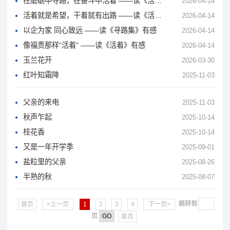
在磨砺中寻路，在奋斗中活着 ——读《活着》《寻路集》有感
2026-04-14
活着就是希望，干着就有出路 ——读《活着》有感
2026-04-14
以企为家 同心致远 ——读《寻路集》有感
2026-04-14
像福贵那样“活着” ——读《活着》有感
2026-04-14
玉兰花开
2026-03-30
红叶知霜降
2025-11-03
父亲的来电
2025-11-03
秋声乍起
2025-10-14
桂花香
2025-10-14
又是一年开学季
2025-09-01
盐粒里的父亲
2025-08-26
半熟的秋
2025-08-07
跳转到
首页
<上一页
1
2
3
4
下一页>
页
尾页