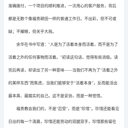
准确拨付，一个项目的顺利推进，一次用心的客户服务，背后
都是无数个像福贵耕田一样的普通工作日。不出彩，但不可或
缺；不耀眼，但关乎大局。
余华在书中写道：
“人是为了活着本身而活着，而不是为了
活着之外的任何事物而活着。”
初
读这句话，觉得有些消极。
读
完后
再读，却读出了另一种意味
——当我们不再为了“活着之外
的某样东西”而焦虑，当我们能够安于“活着本身”，反而能活出
最本真、最踏实的自己。这不是妥协，而是一种觉悟。
福贵教会我们的，不是
“忍受”，而是“珍惜”。珍惜还能看见
日出的每一个清晨，珍惜还能劳动的双腿双手，珍惜那些留在