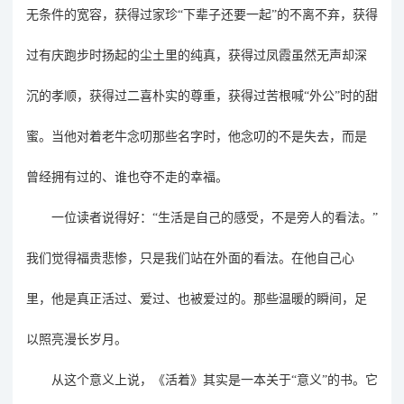
无条件的宽容，获得过家珍“下辈子还要一起”的不离不弃，获得
过有庆跑步时扬起的尘土里的纯真，获得过凤霞虽然无声却深
沉的孝顺，获得过二喜朴实的尊重，获得过苦根喊“外公”时的甜
蜜。当他对着老牛念叨那些名字时，他念叨的不是失去，而是
曾经拥有过的、谁也夺不走的幸福。
一位读者说得好：
“生活是自己的感受，不是旁人的看法。”
我们觉得福贵悲惨，只是我们站在外面的看法。在他自己心
里，他是真正活过、爱过、也被爱过的。那些温暖的瞬间，足
以照亮漫长岁月。
从这个意义上说，《活着》其实是一本关于
“意义”的书。它