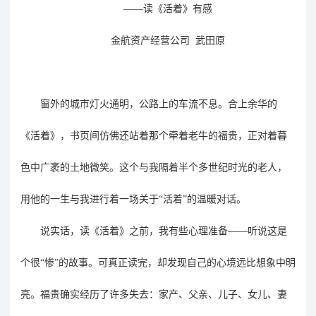
——读《活着》
有感
金航资产经营公司
武田原
窗外的城市灯火通明，
公路
上的车流不息。合上余华的
《活着》，书页间仿佛还站着那个牵着老牛的福贵，正对着暮
色中广袤的土地微笑。这个与我隔着半个多世纪时光的老人，
用他的一生与我进行着一场关于
“活着”的温暖对话。
说实话，读《活着》之前，我有些心理准备
——听说这是
个很“惨”的故事。可真正读完，却发现自己的心境远比想象中明
亮。福贵确实经历了许多失去：家产、父亲、儿子、女儿、妻