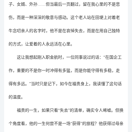
子、女婿、外孙……但当最后一页翻过，留在我心里的不是悲
伤，而是一种深深的敬意与感动。这个老人站在田埂上对着老
牛念叨亲人的名字时，他不是在哀悼失去，而是在用自己独特
的方式，让爱着的人永远活在心里。
这让我想起
刚
入职
金航
时，一位
同事
说过的话：
“在国企工
作，重要的不是你一时冲得有多猛，而是你能守得有多稳，走
得有多远。”当时只是记下，如今在福贵身上，我读懂了这句话
的温度。
福贵的一生，如果只看
“失去”的清单，确实令人唏嘘。但换
个角度看，他的一生何尝不是一场“获得”的旅程？他获得过母亲