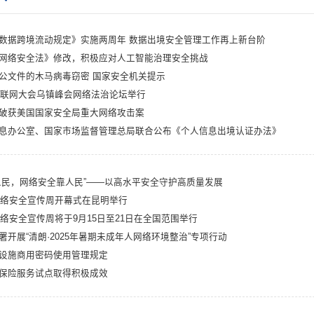
数据跨境流动规定》实施两周年 数据出境安全管理工作再上新台阶
网络安全法》修改，积极应对人工智能治理安全挑战
公文件的木马病毒窃密 国家安全机关提示
界互联网大会乌镇峰会网络法治论坛举行
破获美国国家安全局重大网络攻击案
息办公室、国家市场监督管理总局联合公布《个人信息出境认证办法》
人民，网络安全靠人民”——以高水平安全守护高质量发展
家网络安全宣传周开幕式在昆明举行
网络安全宣传周将于9月15日至21日在全国范围举行
署开展“清朗·2025年暑期未成年人网络环境整治”专项行动
设施商用密码使用管理规定
保险服务试点取得积极成效