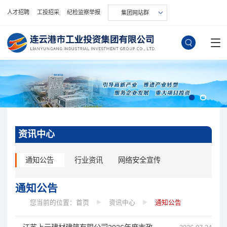
人才招聘
工投招采
纪检监察举报
集团网站群
资讯中心
通知公告
行业资讯
网络安全宣传
通知公告
您当前的位置：
首页
资讯中心
通知公告