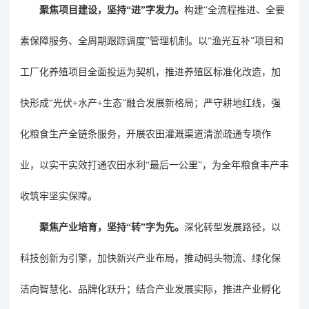
聚焦项目建设，坚持
“
进
”
字发力。
构建
“
全流程推进、全要
素保障服务、全周期跟踪调度
”
管理机制。
以
“
渔光互补
”
项目
和
工厂化养殖项目
全面投运为契机，推进养殖区标准化改造
，加
快形成
“
光伏
+
水产
+
生态
”
融合发展新格局；
严守耕地红线，强
化粮食生产全链条服务，
开展农田灌溉渠道清淤疏通专项作
业，以实干实效打通农田水利
“
最后一公里
”
，为全年粮食丰产丰
收筑牢坚实保障。
聚焦产业培育，坚持
“
转
”
字为先。
深化转型发展路径，以
科技创新为引擎，加快新兴产业布局，推动码头物流、绿化保
洁向智慧化、品牌化跃升；
结合产业
发展实际，
推进
产业孵化