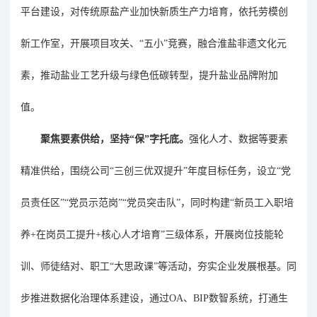
平台建设，对传统原盐产业加快新质生产力培育，依托劳模创
新工作室，开展项目攻关、
“
五小
”
竞赛，融合淮盐非遗文化元
素，推动盐业工艺升级与绿色低碳转型，提升盐业品牌附加
值
。
聚焦要素供给，坚持
“
保
”
字托底。
强化人才、数据等要素
精准供给，
围绕公司
“
三创三优双提升
”
年度目标任务，设立
“
党
员责任区
”“
党员示范岗
”“
党员突击队
”
，同时构建
“
新员工入职培
养
+
在岗员工提升
+
核心人才培育
”
三级体系，开展岗位技能轮
训、师徒结对、
职工
“
大思政课
”
等活动，夯实企业发展根基。同
步推进数据化治理体系建设，通过
OA
、
BIP
数智系统，打通生