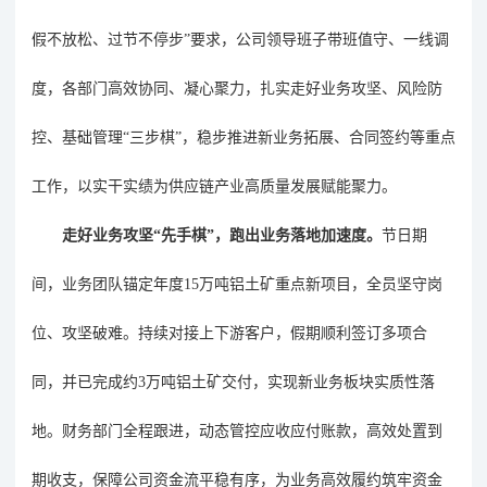
假不放松、过节不停步
”
要求
，
公司领导班子带班值守、一线调
度，各部门高效协同、凝心聚力，扎实走好业务攻坚、风险
防
控
、
基础管理
“
三步棋
”
，稳步推进新业务
拓展
、合同签约等重点
工作，以实干实绩为供应链
产业
高质量发展赋能聚力。
走好业务攻坚
“
先手棋
”
，跑出业务落地加速度。
节日期
间，业务团队锚定年度
15
万吨铝土矿重点新项目，全员坚守岗
位、攻坚破难。持续对接上下游客户，假期顺利签订多项合
同，
并已
完成约
3
万吨铝土矿交付，实现新业务板块实质性落
地。财务部门全程跟进，动态管控应收应付账款，高效处置到
期收支，保障公司资金流平稳有序，为业务高效履约筑牢资金