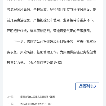
务流程闭环高效、全程留痕。纪检部门抓实节日作风建设，提
前开展廉洁提醒，
严格把控
公车使用、业务接待等重点环节，
严明纪律红线，筑牢廉洁防线，营造风清气正的干事氛围。
下一步，
供应链公司
将聚焦
经营目标任务
，常态化抓实
业
务攻坚、风险
防控
、基础管理工作
，为集团供应链
业务
稳健发
展贡献力量。
（
金桥供应链公司
赵超
）
返回列表
上一篇：
灌西公司奋力打造高质量发展“增长极”
下一篇：
台北公司多赛道解锁首季“开门红”