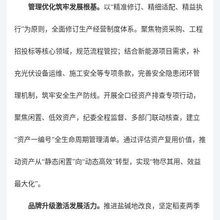
管理优化筑牢发展根基。
以
“
精准修订、精细适配、精益执
行
”
为原则，全面修订生产经营制度体系。聚焦物资采购、工程
招投标等核心领域，规范流程管控；结合新能源项目需求，补
充光伏设备运维、施工安全等专项条款，完善安全隐患闭环管
理机制，筑牢安全生产防线。开展全口径资产排查专项行动，
聚焦闲置、低效资产，纪委全程监督、多部门联动核查，建立
“
资产一编号
”
全生命周期管理清单。通过评估资产复用价值，推
动资产从
“
静态闲置
”
向
“
动态高效
”
转型，实现
“
物尽其用、效益
最大化
”
。
品牌升级激活发展活力。
推进
盐碱地改良，坚定稻麦两季