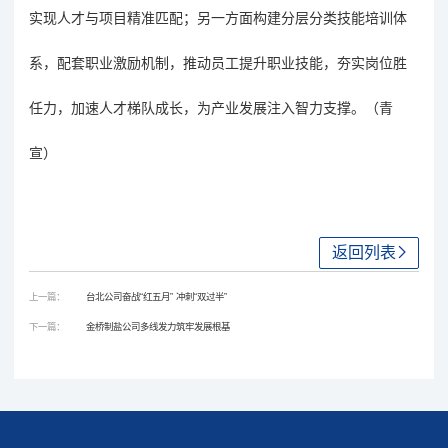
实现人才与项目精准匹配；另一方面构建分层分类技能培训体
系，配套职业激励机制，推动员工提升职业技能，夯实岗位胜
任力，加速人才梯队成长，为产业发展注入智力
支撑
。（青
宣）
返回列表
上一篇：
台北公司奋战“红五月” 冲刺“双过半”
下一篇：
金桥制盐公司多线发力筑牢发展根基