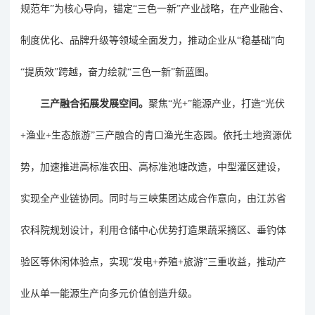
规范
年
”
为核心导向，锚定
“
三色一新
”
产业战略，在产业融合、
制度优化、品牌升级等领域全面发力，推动企业从
“
稳基础
”
向
“
提质效
”
跨越，奋力绘就
“
三色一新
”
新蓝图。
三产融合拓展发展空间。
聚焦
“
光
+”
能源产业，打造
“
光伏
+
渔业
+
生态旅游
”
三产融合的
青口渔光
生态
园
。依托土地资源优
势，加速推进高标准农田、高标准池塘改造
，
中型灌区建设，
实现全产业链协同。同时与三峡集团达成合作意向，由江苏省
农科院规划设计，利用仓储中心优势打造果蔬采摘区、垂钓体
验区等休闲体验点，实现
“
发电
+
养殖
+
旅游
”
三重收益，推动产
业从单一能源生产向多元价值创造升级。