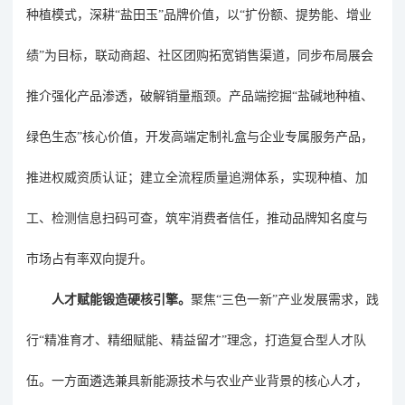
种植
模式
，深耕
“
盐田玉
”
品牌价值，以
“
扩份额、提势能、增业
绩
”
为目标，联动商超、社区团购拓宽
销售
渠道，同步布局展会
推介强化
产品
渗透，破解销量瓶颈。产品端挖掘
“
盐碱地种植、
绿色生态
”
核心价值，开发高端定制礼盒与企业专属服务
产品
，
推进权威资质认证；建立全流程质量追溯体系，实现种植、加
工、检测信息扫码可查，筑牢消费者信任，推动品牌知名度与
市场占有
率双向提升。
人才赋能锻造硬核引擎。
聚焦
“
三色一新
”
产业发展需求，践
行
“
精准育才、精细赋能、精益留才
”
理念，打造复合型人才队
伍。一方面遴选兼具新能源技术与农业产业背景的核心人才，