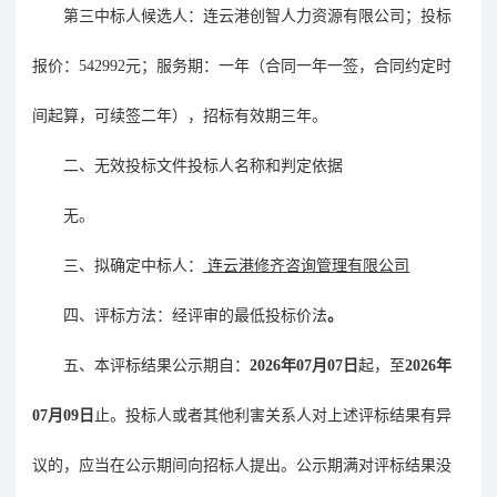
第三中标人候选人
：
连云港创智人力资源有限公司
；
投标
报价
：
542992元；服务期：一年（合同一年一签，合同约定时
间起算，可续签二年），招标有效期三年。
二、
无效投标文件投标人名称和判定依据
无。
三
、拟确定中标人
：
连云港修齐咨询管理有限公司
四
、评标方法
：经评审的最低投标价法
。
五
、本评标结果公示期自：
202
6
年
07
月
07
日
起，至
202
6
年
07
月
09
日
止。投标人或者其他利害关系人对上述评标结果有异
议的，应当在公示期间向招标人提出。公示期满对评标结果没