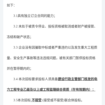
如下：
3.1
具有独立订立合同的能力；
3.2
未处于被责令停业、投标资格被取消或者财产被接管、
冻结和破产状态；
3.3
企业没有因骗取中标或者严重违约以及发生重大工程质
量、安全生产事故等违法违规问题，被有关部门暂停投标资格
并在暂停期内的；
3.4
本次招标要求投标人须具备
建设行政主管部门核发的
电
力工程专业
乙
级
及以上
或工程监理综合资质（在有效期内）
；
3.5
本次招标
不接受
(
接受或不接受
)
联合体投标。