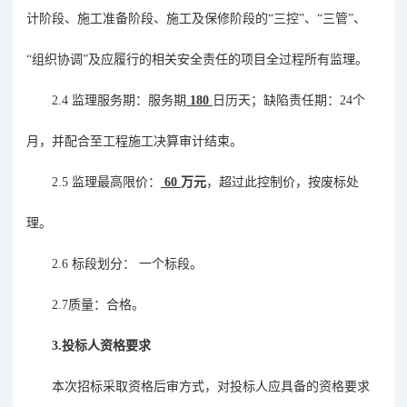
计阶段、施工准备阶段、施工及保修阶段的
“三控”、“三管”、
“组织协调”及应履行的相关安全责任的项目全过程所有监理。
2.4
监理服务期：服务期
180
日历天
；缺陷责任期：
24
个
月，并配合至工程施工
决
算审计结束。
2.5
监理
最高限价
：
60
万元
，超过此控制价，按废标处
理。
2.6
标段划分： 一个标段。
2.7
质量：合格。
3.
投标人资格要求
本次招标采取资格后审方式，对投标人应具备的资格要求