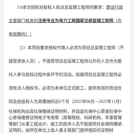
3.6
本次招标对投标人拟派总监理工程师的要求：
建设行政
主管部门核发的
注册专业为
电力工程
国家注册监理工程师
（在
有效期内）
；
（
1
）本项目要求授权代理人必须为项目总监理工程师
（
不
接受退休人员
）
，不接受项目总监理工程师以外的人员作为委
托人参与投标过程中各环节的活动。拟报项目总监理工程师必
须有法人授权书，必须为本单位正式职工，提供
有效的劳动合
同及由投标人为其缴纳的近
6
个月（
2025
年
06
月－
2025
年
11
月
）
社保机构出具社保缴纳证明材料，并加盖社保中心章或社保中
心参保缴费证明电子专用章（高等院校、科研机构、军事管理
等部门从事工程设计、施工的技术人员不能提供社会保险缴纳
证明的，由所在单位上级人事主管部门提供相应的证明材