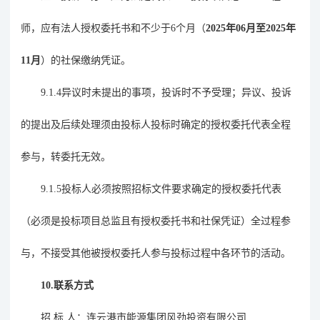
师，应有法人授权委托书和不少于
6
个月（
202
5
年
0
6
月至
202
5
年
11
月
）的社保缴纳凭证。
9.
1
.4
异议时未提出的事项，投诉时不予受理；异议、投诉
的提出及后续处理须由投标人投标时确定的授权委托代表全程
参与，转委托无效。
9.
1
.5
投标人必须按照招标文件要求确定的授权委托代表
（必须是投标项目总监且有授权委托书和社保凭证）全过程参
与，不接受其他被授权委托人参与投标过程中各环节的活动。
10.
联系方式
招
标
人：
连云港市能源集团风劲投资有限公司