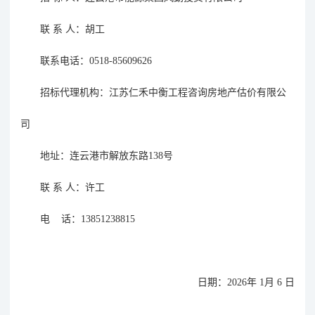
联
系
人：
胡工
联系电话：
0518-85609626
招标代理机构：江苏仁禾中衡工程咨询房地产估价有限公
司
地址：
连云港市解放东路
138号
联
系
人：许工
电
话：
13851238815
日期：
202
6
年
1
月
6
日