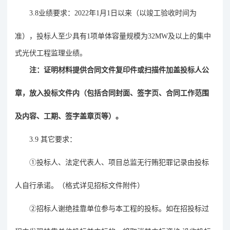
3.8
业绩要求：
2022
年
1
月
1
日以来（以竣工验收时间为
准），投标人至少具有
1
项单体容量规模为
32
MW
及以上的
集中
式光伏
工程监理业绩。
注：证明材料提供合同文件复印件或扫描件加盖投标人公
章，放入投标文件内（包括合同封面、签字页、合同工作范围
及内容、工期、签字盖章页等）。
3.9
其它要求：
①
投标人、法定代表人、项目总监无行贿犯罪记录由投标
人自行承诺。（格式详见招标文件附件）
②
招标人谢绝挂靠单位参与本工程的投标。如在招投标过