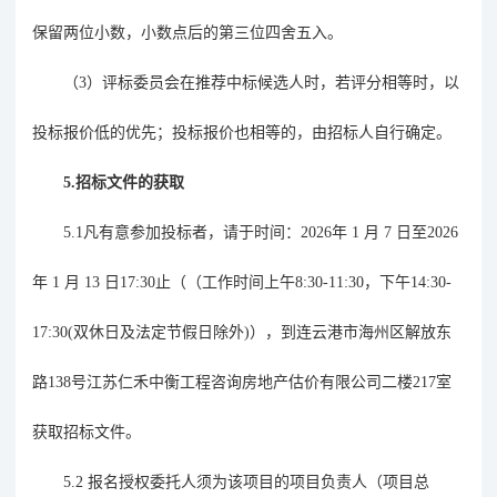
保留两位小数，小数点后的第三位四舍五入。
（
3
）评标委员会在推荐中标候选人时，若评分相等时，以
投标报价低的优先；投标报价也相等的，由招标人自行确定。
5.
招标文件的获取
5.1凡有意参加投标者，请于时间：
2026
年
1
月
7
日至
2026
年
1
月
13
日
17:30止（（工作时间上午8:30-11:30，下午14:30-
17:30(双休日及法定节假日除外)）
，
到
连云港市海州区解放东
路
138号江苏仁禾中衡工程咨询房地产估价有限公司二楼
217室
获取招标文件。
5.2 报名授权委托人须为该项目的项目负责人（项目总