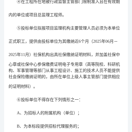
④
在工程所在地被行政监督主管部门限制准入且在有效期
内的单位或项目
总监理工程师
。
⑤
投标单位拟报项目监理机构主要管理人员必须为本单位
正式职工，提供由投标单位为其缴纳近
6
个月
（
2025
年
06
月－
2025
年
11
月
）
社保机构出具社保缴纳证明材料，并加盖社保中
心章或社保中心参保缴费证明电子专用章（高等院校、科研机
构、军事管理等部门从事工程设计、施工的技术人员不能提供
社会保险缴纳证明的，由所在单位上级人事主管部门提供相应
的证明材料）
。
⑥
投标单位不得存在下列情形之一：
A
、为招标人的附属机构（单位）；
B
、为本标段提供招标代理服务的；