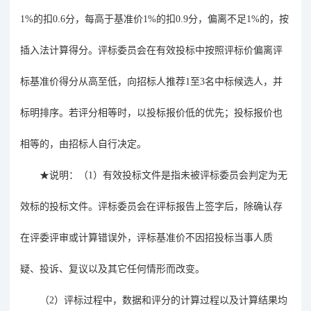
1%
的扣
0.6
分，每高于基准价
1%
的扣
0.9
分，偏离不足
1%
的，按
插入法计算得分。评标委员会在有效投标中按照评标价偏离评
标基准价得分从高至低，向招标人推荐
1
至
3
名中标候选人，并
标明排序。若评分相等时，以投标报价低的优先；投标报价也
相等的，由招标人
自行决定
。
★
说明：（
1
）有效投标文件是指未被评标委员会判定为无
效标的投标文件。评标委员会在评标报告上签字后，
除确认存
在评委评审或计算错误外，评标基准价不因招投标当事人质
疑、投诉、复议以及其它任何情形而改变。
（
2
）评标过程中，数据和评分的计算过程以及计算结果均