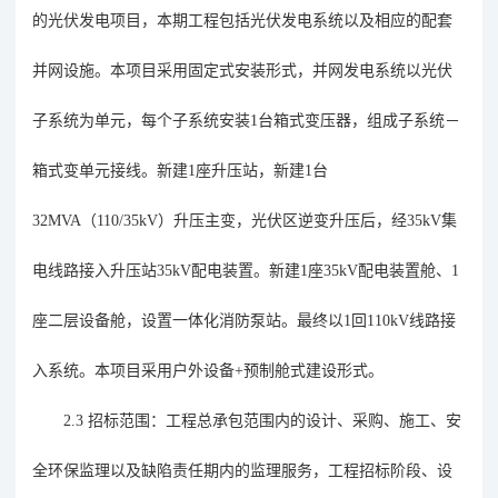
的光伏发电项目，本期工程包括光伏发电系统以及相应的配套
并网设施。本项目采用固定式安装形式，并网发电系统以光伏
子系统为单元，每个子系统安装
1
台箱式变压器，组成子系统－
箱式变单元接线。新建
1
座升压站，新建
1
台
32MVA
（
110/35kV
）升压主变，光伏区逆变升压后，经
35kV
集
电线路接入升压站
35kV
配电装置。新建
1
座
35kV
配电装置舱、
1
座二层设备舱，设置一体化消防泵站。最终以
1
回
110kV
线路接
入系统。本项目采用户外设备
+
预制舱式建设形式。
2.3
招标范围：
工程总承包范围内的设计、采购、施工、安
全环保监理以及缺陷责任期内的监理服务，工程招标阶段、设