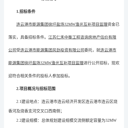
1.
招标条件
连云港市能源集团徐圩盐场
32MW渔光互补项目监理
资金已
落实，具备招标条件。
江苏仁禾中衡工程咨询房地产估价有限
公司
受
连云港市能源集团风劲投资有限公司
委托，就
连云港市
能源集团徐圩盐场
32MW渔光互补项目监理
进行公开招标，现欢
迎符合相关条件的投标人参加投标。
2.
项目概况与招标范围
2.1
建设地点：
连云港市连云经济开发区连云港市连云区烧
香河及烧香支河交叉口西南侧；
2.2
建设规模：
总体规划建设规模交流侧额定容量为
32MW