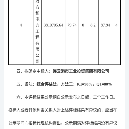
万
方
和
电
4
力
3810705.64
79.74
0
8.2
87.94
4
工
程
有
限
公
司
四、拟确定中标人：
连云港市工业投资集团有限公司
五、备注：
综合评估法
，
方法二：
K1=98%，Q1=80%
六、本评标结果公示期自公示发布之日起，三个工作日。
投标人或者其他利害关系人对上述评标结果有异议的，应当在
公示期间向招标代理机构提出。公示期满对评标结果没有异议