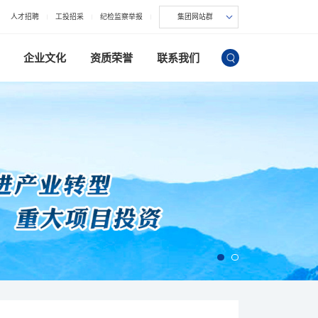
人才招聘
工投招采
纪检监察举报
集团网站群
企业文化
资质荣誉
联系我们