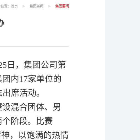
的位置：
首页
集团新闻
集团要闻
办
25
日，集团
公司
第
集团内
17
家单位的
志
出席活动。
赛设混合团体、男
两个阶段。比赛
精神，以饱满的热情