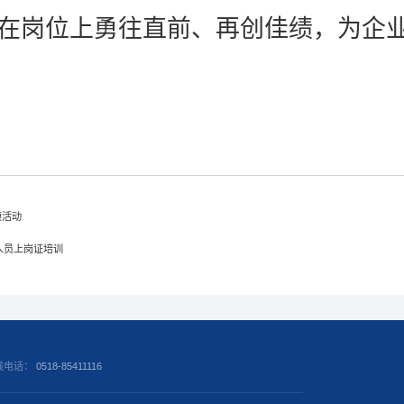
在岗位上勇往直前、再创佳绩，为企
模活动
人员上岗证培训
线电话：
0518-85411116